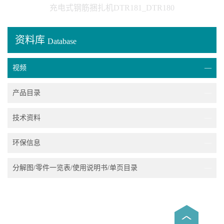
充电式钢筋捆扎机DTR181_DTR180
资料库
Database
视频
—
产品目录
—
技术资料
—
环保信息
—
分解图/零件一览表/使用说明书/单页目录
—