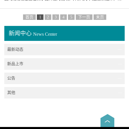
迎广大用户查看和使用！ 点我前往： 2026配件目录 点我下载： 202
6配件目录
首页
1
2
3
4
5
下一页
末页
新闻中心
News Center
最新动态
—
新品上市
—
公告
—
其他
—