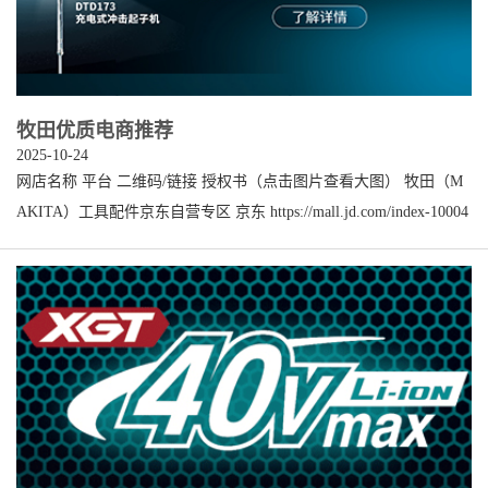
牧田优质电商推荐
2025-10-24
网店名称 平台 二维码/链接 授权书（点击图片查看大图） 牧田（M
AKITA）工具配件京东自营专区 京东 https://mall.jd.com/index-10004
96654.html?from=pc 宏景电动工具专营店 京东 https://mall.jd.com/ind
ex-10229298.html?from=pc 青岛宏景机电设备 淘宝 https://shop111187
640.taobao.com/?spm=a1z10.1-c-s.0.0.521758d6p9afSI 广青五金专营店
天猫 https://shop113241418.taobao.com/ 厚卓德品五金专营店 天猫 htt
ps://detail....