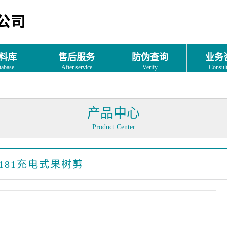
料库
售后服务
防伪查询
业务
tabase
After service
Verify
Consult
产品中心
Product Center
181
充电式果树剪