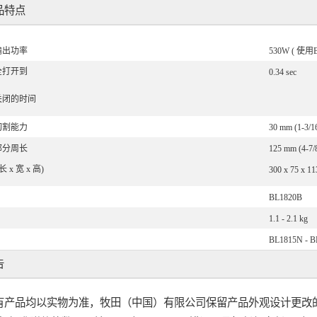
品特点
输出功率
530W ( 使用B
全打开到
0.34 sec
关闭的时间
切割能力
30 mm (1-3/1
部分周长
125 mm (4-7/
长 x 宽 x 高)
300 x 75 x 1
BL1820B
1.1 - 2.1 kg
BL1815N - B
告
有产品均以实物为准，牧田（中国）有限公司保留产品外观设计更改