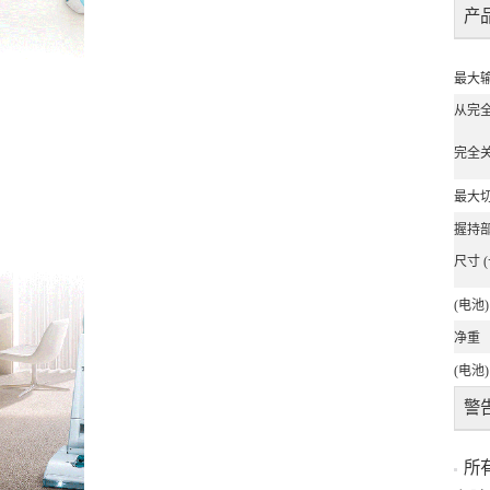
产
最大
从完
完全
最大
握持
尺寸 (
(电池)
净重
(电池)
警
所