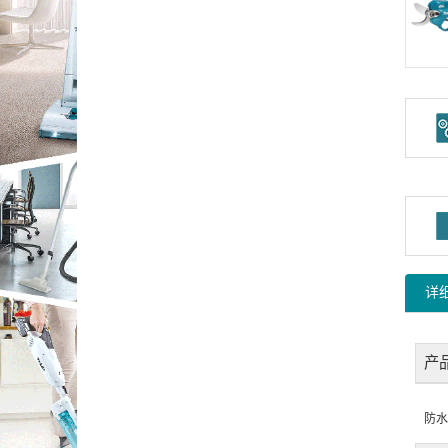
详
产
防水性