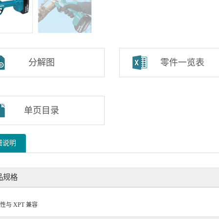
分解图
零件一览表
单页目录
细说明
品规格
与 XPT 兼容