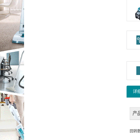
详
产
回转