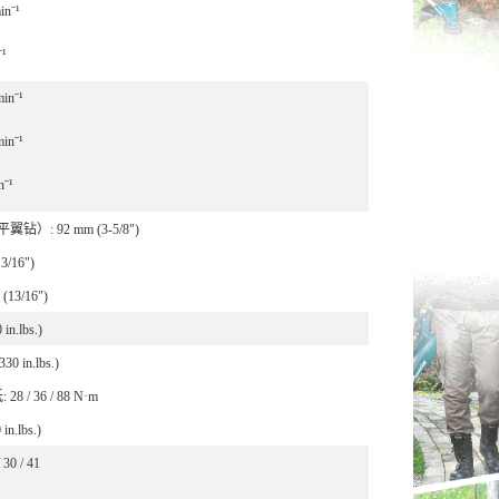
inˉ¹
ˉ¹
minˉ
¹
minˉ¹
nˉ¹
）: 92 mm (3-5/8")
3/16")
13/16")
in.lbs.)
30 in.lbs.)
28 / 36 / 88 N·m
 in.lbs.)
 30 / 41