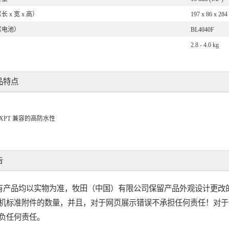
 x 宽 x 高）
197 x 86 x 28
（电池）
BL4040F
2.8 - 4.0 kg
品特点
 XPT 兼容的高防水性
告
有产品均以实物为准，牧田（中国）有限公司保留产品外观设计更改
机标准附件的数量，并且，对于网页展示错误不承担任何责任！对于
负任何责任。