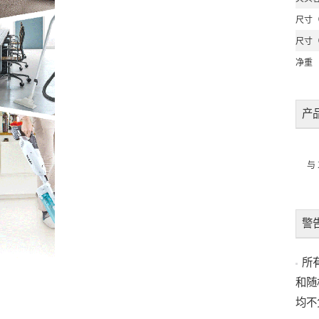
尺寸（长
尺寸
净重
产
与
警
所
和随
均不