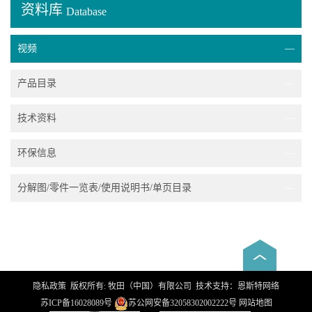
资料库
Database
视频
—
产品目录
—
技术资料
—
环保信息
—
分解图/零件一览表/使用说明书/单页目录
—
隐私政策
版权所有
: 牧田（中国）有限公司 技术支持：
恩斯特网络
苏ICP备16028089号
苏公网安备32058302002222号
网站地图